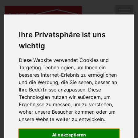
SUCHEN
Diese Immobilie ist leider nicht mehr im Angebot.
Hier
MENÜ
geht es weiter zur Immobilien-Suche.
Ihre Privatsphäre ist uns
wichtig
Diese Website verwendet Cookies und
Targeting Technologien, um Ihnen ein
besseres Internet-Erlebnis zu ermöglichen
und die Werbung, die Sie sehen, besser an
Ihre Bedürfnisse anzupassen. Diese
Technologien nutzen wir außerdem, um
Impressum
Ergebnisse zu messen, um zu verstehen,
woher unsere Besucher kommen oder um
Rechtsform:
unsere Website weiter zu entwickeln.
Gesellschaft mit beschränkter Haftung
Geschäftsführung:
Alle akzeptieren
Luger Margarete, MPA, MBA, akad.