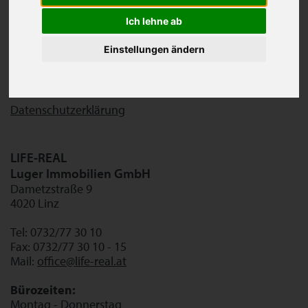
Immobilienmanagerin
Ich lehne ab
Firmenbuchnummer: 255172 d
UID-Nummer: ATU61279949
Einstellungen ändern
Firmensitz: Lichtenberg
Unternehmensgegenstand:
Vermittlung von Immobilien
Datenschutzerklärung
LIFE-REAL
Luger Immobilien GmbH
Dametzstraße 9
4020 Linz
Tel: 0732/77 30 10
Fax: 0732/77 30 10 - 15
Mail:
office@life-real.at
Bürozeiten:
Montag - Donnerstag