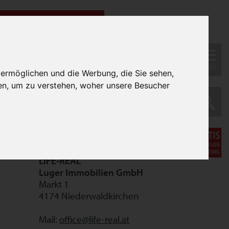
MENÜ
 ermöglichen und die Werbung, die Sie sehen,
en, um zu verstehen, woher unsere Besucher
LIFE-REAL
Luger Immobilien GmbH
Markt 1
4174 Niederwaldkirchen
Mail:
office@life-real.at