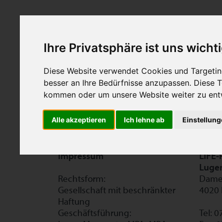
Diese Immobilie ist leider nicht mehr im
Ihre Privatsphäre ist uns wicht
Diese Website verwendet Cookies und Targeting
besser an Ihre Bedürfnisse anzupassen. Diese
kommen oder um unsere Website weiter zu ent
Alle akzeptieren
Ich lehne ab
Einstellun
Impressum
LIFE-
Luge
Rechtsform:
Damet
Gesellschaft mit beschränkter
4020 
Haftung
Geschäftsführung:
Tel: 