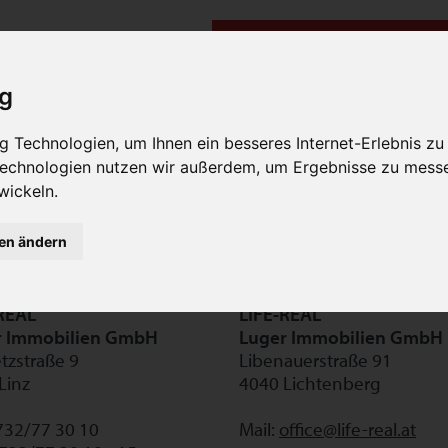
 Angebot.
Hier geht es weiter zur Immobilien-Suche.
ig
 Technologien, um Ihnen ein besseres Internet-Erlebnis zu
 Technologien nutzen wir außerdem, um Ergebnisse zu mess
wickeln.
gen ändern
REAL
LIFE-REAL
r Immobilien GmbH
Luger Immobilien GmbH
zstraße 9
Libenauerstraße 91
Linz
4040 Lichtenberg
0732/77 30 10
Mail:
office@life-real.at