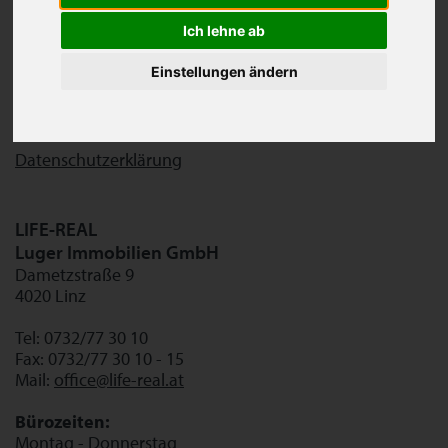
Immobilienmanagerin
Ich lehne ab
Firmenbuchnummer: 255172 d
UID-Nummer: ATU61279949
Einstellungen ändern
Firmensitz: Lichtenberg
Unternehmensgegenstand:
Vermittlung von Immobilien
Datenschutzerklärung
LIFE-REAL
Luger Immobilien GmbH
Dametzstraße 9
4020 Linz
Tel: 0732/77 30 10
Fax: 0732/77 30 10 - 15
Mail:
office@life-real.at
Bürozeiten:
Montag - Donnerstag