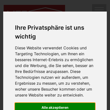
SUCHEN
Diese Immobilie ist leider nicht mehr im Angebot.
Hier
MENÜ
geht es weiter zur Immobilien-Suche.
Ihre Privatsphäre ist uns
wichtig
Diese Website verwendet Cookies und
Targeting Technologien, um Ihnen ein
besseres Internet-Erlebnis zu ermöglichen
und die Werbung, die Sie sehen, besser an
Ihre Bedürfnisse anzupassen. Diese
Technologien nutzen wir außerdem, um
Impressum
Ergebnisse zu messen, um zu verstehen,
woher unsere Besucher kommen oder um
Rechtsform:
unsere Website weiter zu entwickeln.
Gesellschaft mit beschränkter Haftung
Geschäftsführung:
Alle akzeptieren
Luger Margarete, MPA, MBA, akad.