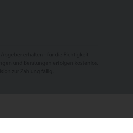
geber erhalten - für die Richtigkeit
ngen und Beratungen erfolgen kostenlos,
sion zur Zahlung fällig.