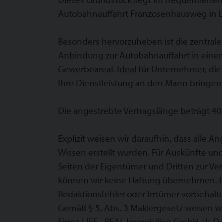
Autobahnauffahrt Franzosenhausweg in L
Besonders hervorzuheben ist die zentrale
Anbindung zur Autobahnauffahrt in ein
Gewerbeareal. Ideal für Unternehmer, die
Ihre Dienstleistung an den Mann bringen
Die angestrebte Vertragslänge beträgt 40
Explizit weisen wir daraufhin, dass alle
Wissen erstellt wurden. Für Auskünfte u
Seiten der Eigentümer und Dritten zur Ve
können wir keine Haftung übernehmen. D
Redaktionsfehler oder Irrtümer vorbehalt
Gemäß § 5, Abs. 3 Maklergesetz weisen wi
Firma LIFE - REAL Immobilien GmbH als Dop