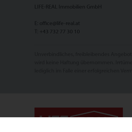
LIFE-REAL Immobilien GmbH
E:
office@life-real.at
T:
+43 732 77 30 10
Unverbindliches, freibleibendes Angebot
wird keine Haftung übernommen. Irrtüme
lediglich im Falle einer erfolgreichen Verm