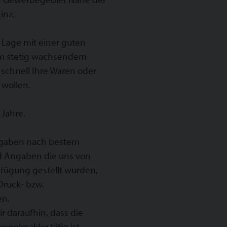
inz.
 Lage mit einer guten
em stetig wachsendem
 schnell Ihre Waren oder
 wollen.
 Jahre.
 Angaben nach bestem
nd Angaben die uns von
rfügung gestellt wurden,
ruck- bzw.
en.
r daraufhin, dass die
pelmakler tätig ist.