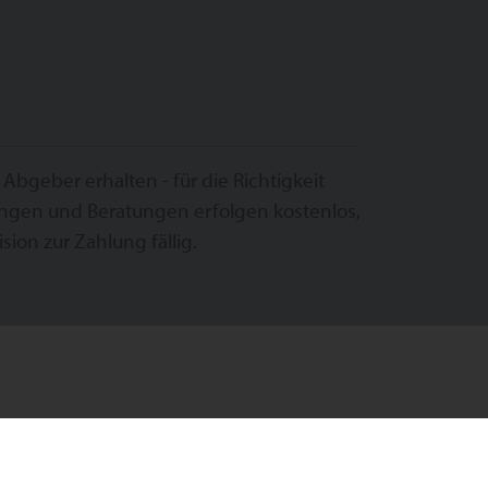
geber erhalten - für die Richtigkeit
ngen und Beratungen erfolgen kostenlos,
sion zur Zahlung fällig.