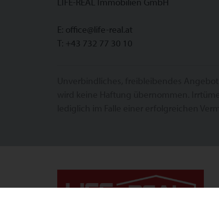
LIFE-REAL Immobilien GmbH
E:
office@life-real.at
T:
+43 732 77 30 10
Unverbindliches, freibleibendes Angebot
wird keine Haftung übernommen. Irrtüme
lediglich im Falle einer erfolgreichen Verm