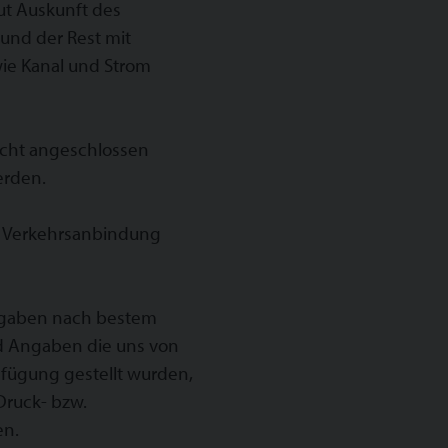
ut Auskunft des
 und der Rest mit
wie Kanal und Strom
nicht angeschlossen
erden.
te Verkehrsanbindung
 Angaben nach bestem
nd Angaben die uns von
rfügung gestellt wurden,
ruck- bzw.
en.