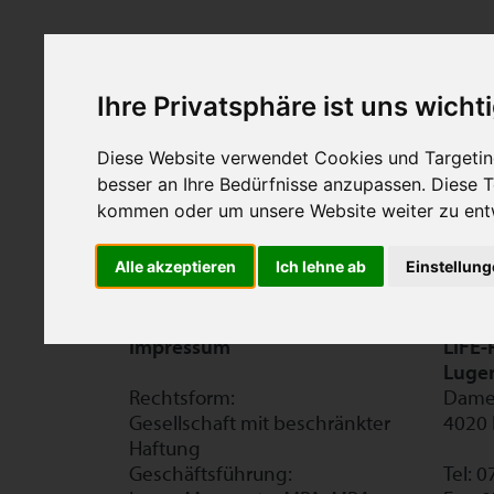
Diese Immobilie ist leider nicht mehr im
Ihre Privatsphäre ist uns wicht
Diese Website verwendet Cookies und Targeting
besser an Ihre Bedürfnisse anzupassen. Diese
kommen oder um unsere Website weiter zu ent
Alle akzeptieren
Ich lehne ab
Einstellun
Impressum
LIFE-
Luge
Rechtsform:
Damet
Gesellschaft mit beschränkter
4020 
Haftung
Geschäftsführung:
Tel: 