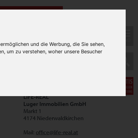
MENÜ
 ermöglichen und die Werbung, die Sie sehen,
en, um zu verstehen, woher unsere Besucher
LIFE-REAL
Luger Immobilien GmbH
Markt 1
4174 Niederwaldkirchen
Mail:
office@life-real.at