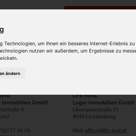
 Angebot.
Hier geht es weiter zur Immobilien-Suche.
ig
 Technologien, um Ihnen ein besseres Internet-Erlebnis zu
 Technologien nutzen wir außerdem, um Ergebnisse zu mess
wickeln.
gen ändern
REAL
LIFE-REAL
r Immobilien GmbH
Luger Immobilien GmbH
zstraße 9
Libenauerstraße 91
Linz
4040 Lichtenberg
0732/77 30 10
Mail:
office@life-real.at