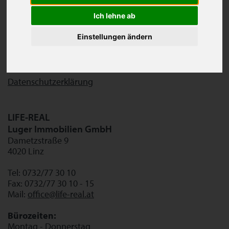
Immobilienmanagerin
Ich lehne ab
Firmenbuchnummer: 255172 d
UID-Nummer: ATU61279949
Einstellungen ändern
Firmensitz: Lichtenberg
Unternehmensgegenstand:
Vermittlung von Immobilien
Datenschutzerklärung
LIFE-REAL
Luger Immobilien GmbH
Dametzstraße 9
4020 Linz
Tel: 0732/77 30 10
Fax: 0732/77 30 10 - 15
Mail:
office@life-real.at
Bürozeiten:
Montag - Donnerstag