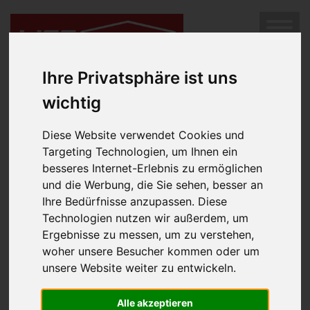
SUCHEN
Diese Immobilie ist leider nicht mehr im Angebot.
Hier
MENÜ
geht es weiter zur Immobilien-Suche.
Ihre Privatsphäre ist uns
wichtig
Diese Website verwendet Cookies und
Targeting Technologien, um Ihnen ein
besseres Internet-Erlebnis zu ermöglichen
und die Werbung, die Sie sehen, besser an
Ihre Bedürfnisse anzupassen. Diese
Technologien nutzen wir außerdem, um
Impressum
Ergebnisse zu messen, um zu verstehen,
woher unsere Besucher kommen oder um
Rechtsform:
unsere Website weiter zu entwickeln.
Gesellschaft mit beschränkter Haftung
Geschäftsführung:
Alle akzeptieren
Luger Margarete, MPA, MBA, akad.