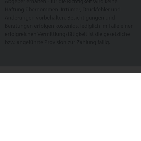
Abgeber erhalten - für die Richtigkeit wird keine
Haftung übernommen. Irrtümer, Druckfehler und
Änderungen vorbehalten. Besichtigungen und
Beratungen erfolgen kostenlos, lediglich im Falle einer
erfolgreichen Vermittlungstätigkeit ist die gesetzliche
bzw. angeführte Provision zur Zahlung fällig.
Impressum
Rechtsform: