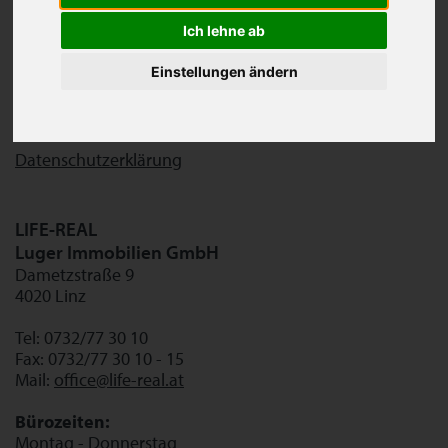
Immobilienmanagerin
Ich lehne ab
Firmenbuchnummer: 255172 d
UID-Nummer: ATU61279949
Einstellungen ändern
Firmensitz: Lichtenberg
Unternehmensgegenstand:
Vermittlung von Immobilien
Datenschutzerklärung
LIFE-REAL
Luger Immobilien GmbH
Dametzstraße 9
4020 Linz
Tel: 0732/77 30 10
Fax: 0732/77 30 10 - 15
Mail:
office@life-real.at
Bürozeiten:
Montag - Donnerstag