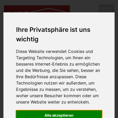
SUCHEN
Diese Immobilie ist leider nicht mehr im Angebot.
Hier
MENÜ
geht es weiter zur Immobilien-Suche.
Ihre Privatsphäre ist uns
wichtig
Diese Website verwendet Cookies und
Targeting Technologien, um Ihnen ein
besseres Internet-Erlebnis zu ermöglichen
und die Werbung, die Sie sehen, besser an
Ihre Bedürfnisse anzupassen. Diese
Technologien nutzen wir außerdem, um
Impressum
Ergebnisse zu messen, um zu verstehen,
woher unsere Besucher kommen oder um
Rechtsform:
unsere Website weiter zu entwickeln.
Gesellschaft mit beschränkter Haftung
Geschäftsführung:
Alle akzeptieren
Luger Margarete, MPA, MBA, akad.