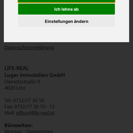
Immobilienmanagerin
Ich lehne ab
Firmenbuchnummer: 255172 d
UID-Nummer: ATU61279949
Einstellungen ändern
Firmensitz: Lichtenberg
Unternehmensgegenstand:
Vermittlung von Immobilien
Datenschutzerklärung
LIFE-REAL
Luger Immobilien GmbH
Dametzstraße 9
4020 Linz
Tel: 0732/77 30 10
Fax: 0732/77 30 10 - 15
Mail:
office@life-real.at
Bürozeiten:
Montag - Donnerstag