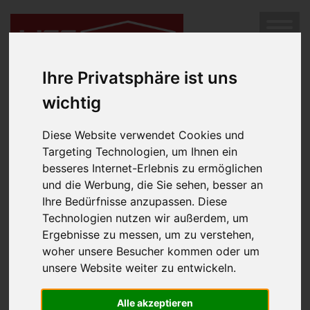
SUCHEN
Diese Immobilie ist leider nicht mehr im Angebot.
Hier
MENÜ
geht es weiter zur Immobilien-Suche.
Ihre Privatsphäre ist uns
wichtig
Diese Website verwendet Cookies und
Targeting Technologien, um Ihnen ein
besseres Internet-Erlebnis zu ermöglichen
und die Werbung, die Sie sehen, besser an
Ihre Bedürfnisse anzupassen. Diese
Technologien nutzen wir außerdem, um
Impressum
Ergebnisse zu messen, um zu verstehen,
woher unsere Besucher kommen oder um
Rechtsform:
unsere Website weiter zu entwickeln.
Gesellschaft mit beschränkter Haftung
Geschäftsführung:
Alle akzeptieren
Luger Margarete, MPA, MBA, akad.