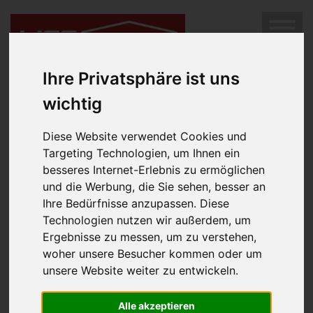
SUCHEN
Diese Immobilie ist leider nicht mehr im Angebot.
Hier
MENÜ
geht es weiter zur Immobilien-Suche.
Ihre Privatsphäre ist uns
wichtig
Diese Website verwendet Cookies und
Targeting Technologien, um Ihnen ein
besseres Internet-Erlebnis zu ermöglichen
und die Werbung, die Sie sehen, besser an
Ihre Bedürfnisse anzupassen. Diese
Technologien nutzen wir außerdem, um
Impressum
Ergebnisse zu messen, um zu verstehen,
woher unsere Besucher kommen oder um
Rechtsform:
unsere Website weiter zu entwickeln.
Gesellschaft mit beschränkter Haftung
Geschäftsführung:
Alle akzeptieren
Luger Margarete, MPA, MBA, akad.