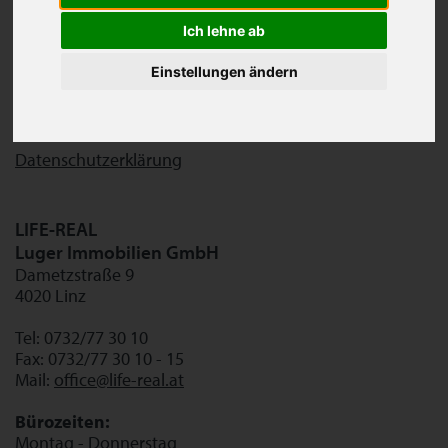
Immobilienmanagerin
Ich lehne ab
Firmenbuchnummer: 255172 d
UID-Nummer: ATU61279949
Einstellungen ändern
Firmensitz: Lichtenberg
Unternehmensgegenstand:
Vermittlung von Immobilien
Datenschutzerklärung
LIFE-REAL
Luger Immobilien GmbH
Dametzstraße 9
4020 Linz
Tel: 0732/77 30 10
Fax: 0732/77 30 10 - 15
Mail:
office@life-real.at
Bürozeiten:
Montag - Donnerstag