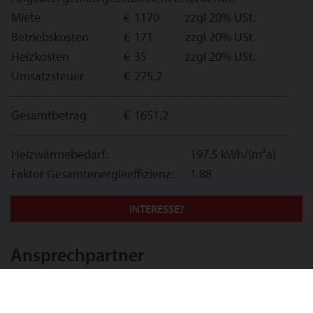
Miete
€
1170
zzgl 20% USt.
Betriebskosten
€
171
zzgl 20% USt.
Heizkosten
€
35
zzgl 20% USt.
Umsatzsteuer
€
275,2
------------------------------------------------------------------
Gesamtbetrag
€
1651,2
------------------------------------------------------------------
Heizwärmebedarf:
197.5 kWh/(m²a)
Faktor Gesamtenergieeffizienz:
1.88
INTERESSE?
Ansprechpartner
LIFE-REAL Immobilien GmbH