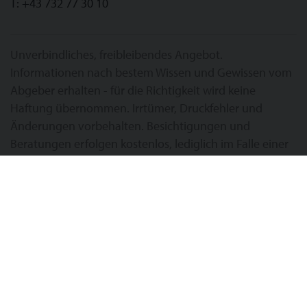
T:
+43 732 77 30 10
Unverbindliches, freibleibendes Angebot.
Informationen nach bestem Wissen und Gewissen vom
Abgeber erhalten - für die Richtigkeit wird keine
Haftung übernommen. Irrtümer, Druckfehler und
Änderungen vorbehalten. Besichtigungen und
Beratungen erfolgen kostenlos, lediglich im Falle einer
erfolgreichen Vermittlungstätigkeit ist die gesetzliche
bzw. angeführte Provision zur Zahlung fällig.