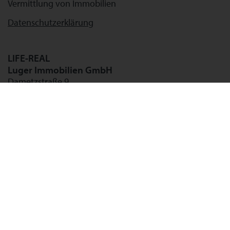
Vermittlung von Immobilien
Datenschutzerklärung
LIFE-REAL
Luger Immobilien GmbH
Dametzstraße 9
4020 Linz
Tel: 0732/77 30 10
Fax: 0732/77 30 10 - 15
Mail:
office@life-real.at
Bürozeiten:
Montag - Donnerstag
08:00 - 12:00 und 13:00 - 17:00 Uhr
Freitag
08:00 - 12:00 und 13:00 - 14:00 Uhr